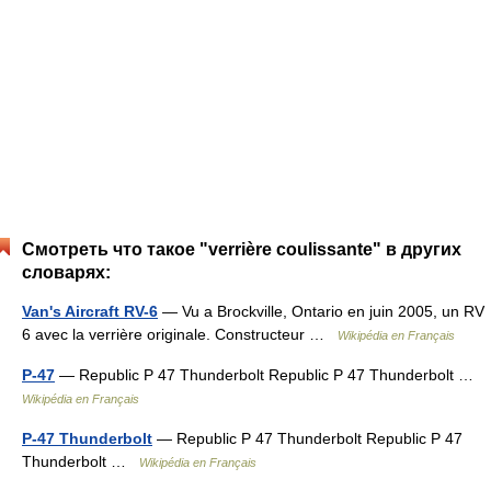
Смотреть что такое "verrière coulissante" в других
словарях:
Van's Aircraft RV-6
— Vu a Brockville, Ontario en juin 2005, un RV
6 avec la verrière originale. Constructeur …
Wikipédia en Français
P-47
— Republic P 47 Thunderbolt Republic P 47 Thunderbolt …
Wikipédia en Français
P-47 Thunderbolt
— Republic P 47 Thunderbolt Republic P 47
Thunderbolt …
Wikipédia en Français